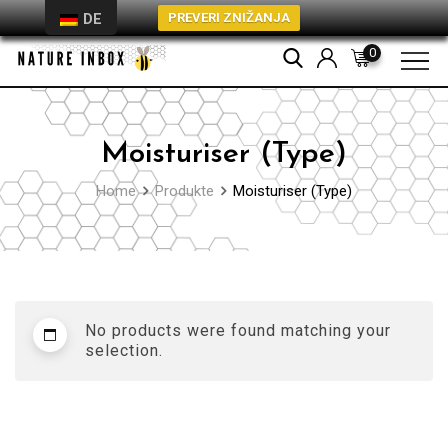
PREVERI ZNIŽANJA
DE
Skip
0
to
content
Moisturiser (Type)
Home
Produkte
Moisturiser (Type)
No products were found matching your
selection.