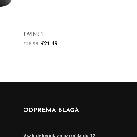
TWINS 1
€
21.49
€
25.98
ODPREMA BLAGA
Vsak delovnik za naročila do 12.