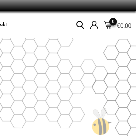
0
€
0.00
akt