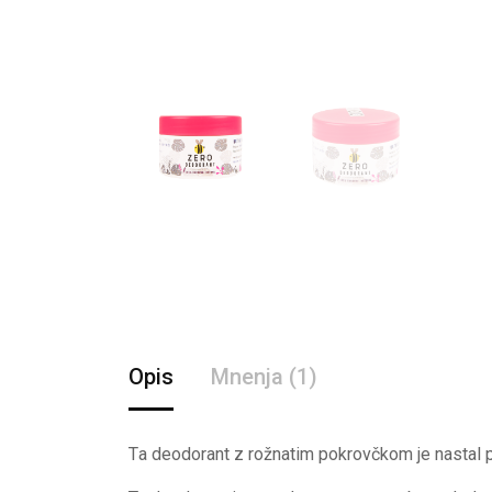
Opis
Mnenja (1)
T
a deodorant z rožnatim pokrovčkom je nastal p