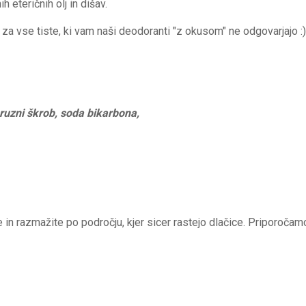
eteričnih olj in dišav.
za vse tiste, ki vam naši deodoranti "z okusom" ne odgovarjajo :)
uzni škrob, soda bikarbona,
in razmažite po področju, kjer sicer rastejo dlačice. Priporočamo