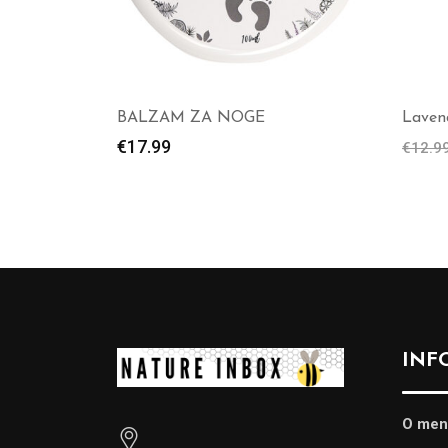
BALZAM ZA NOGE
Laven
€
17.99
€
12.9
INF
O men