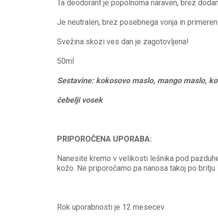
Ta deodorant je popolnoma naraven, brez dodanih 
Je neutralen, brez posebnega vonja in primeren 
Svežina skozi ves dan je zagotovljena!
50ml
Sestavine: kokosovo maslo, mango maslo, kor
čebelji vosek
PRIPOROČENA UPORABA:
Nanesite kremo v velikosti lešnika pod pazduhe 
kožo. Ne priporočamo pa nanosa takoj po britju.
Rok uporabnosti je 12 mesecev