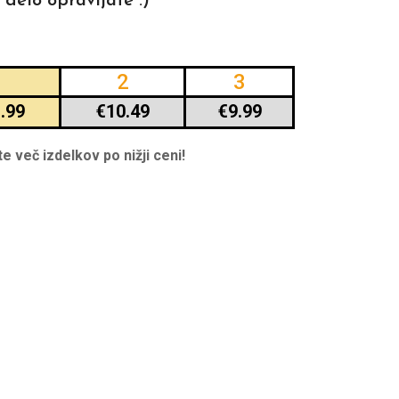
 delo opravljate :)
1
2
3
.99
€
10.49
€
9.99
 več izdelkov po nižji ceni!