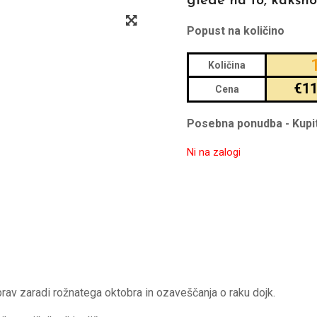
glede na to, kakšno
Popust na količino
Količina
€
11
Cena
Posebna ponudba - Kupite
Ni na zalogi
rav zaradi
rožnatega oktobra in ozaveščanja o raku dojk.