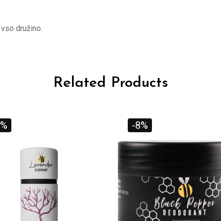
 vso družino.
Related Products
8%
-8%