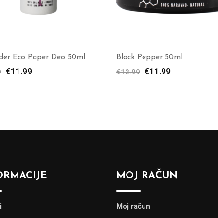
der Eco Paper Deo 50ml
Black Pepper 50ml
€
11.99
€
11.99
9
€
12.99
ORMACIJE
MOJ RAČUN
i
Moj račun